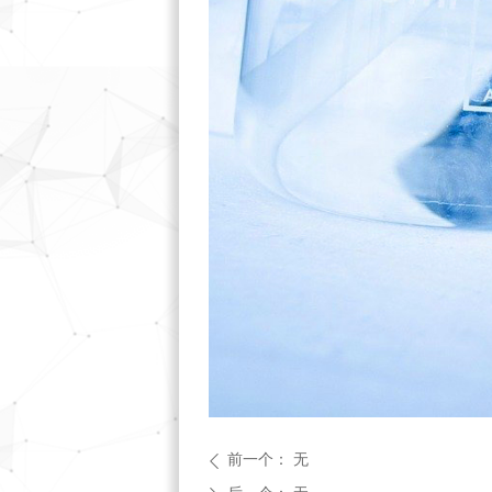
前一个：
无
ꄴ